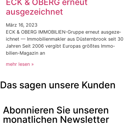
ECK & OBERG erneut
ausgezeichnet
März 16, 2023
ECK & OBERG IMMO­­BILIEN-Gruppe erneut aus­geze­
ich­net — Immo­bilien­mak­ler aus Düstern­brook seit 30
Jahren Seit 2006 vergibt Europas größtes Immo­­­
bilien-Mag­a­zin an
mehr lesen »
Das sagen unsere Kunden
Abonnieren Sie unseren
monatlichen Newsletter