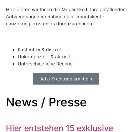
Hier bieten wir Ihnen die Möglichkeit, Ihre anfal­l­en­den
Aufwen­dun­gen im Rah­men der Immo­bilien­fi­
nanzierung kosten­los durchzurech­nen.
Kosten­frei & diskret
Unkom­pliziert & aktuell
Unter­schiedliche Rech­n­er
Jet­zt Kred­i­trate ermit­teln
News / Presse
Hier entstehen 15 exklusive