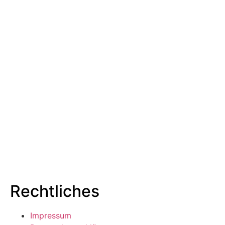
Büro Kiel
Düsternbrooker Weg 75
24105 Kiel
Büro Hamburg
Am Krähenberg 33
22587 Hamburg
Büro Sylt
Keitumer Chaussee 10
25980 Sylt
Tel. +49 431 908 999 0
E-Mail: info@eck-oberg.com
Rechtliches
Impressum