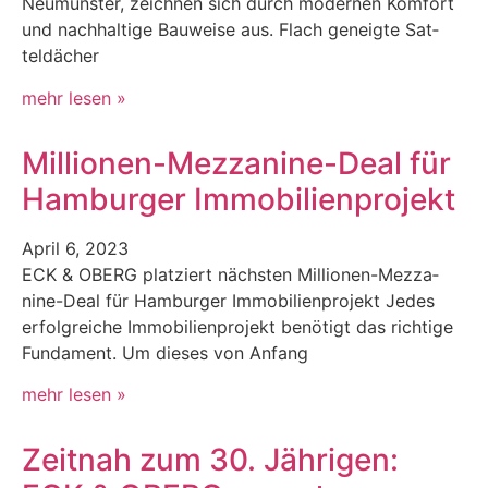
Neumün­ster, zeich­nen sich durch mod­er­nen Kom­fort
und nach­haltige Bauweise aus. Flach geneigte Sat­
teldäch­er
mehr lesen »
Millionen-Mezzanine-Deal für
Hamburger Immobilienprojekt
April 6, 2023
ECK & OBERG platziert näch­sten Mil­lio­­nen-Mez­za­­­
nine-Deal für Ham­burg­er Immo­bilien­pro­jekt Jedes
erfol­gre­iche Immo­bilien­pro­jekt benötigt das richtige
Fun­da­ment. Um dieses von Anfang
mehr lesen »
Zeitnah zum 30. Jährigen: