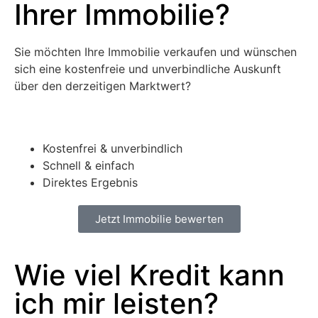
Ihrer Immobilie?
Sie möcht­en Ihre Immo­bilie verkaufen und wün­schen
sich eine kosten­freie und unverbindliche Auskun­ft
über den derzeit­i­gen Mark­twert?
Kosten­frei & unverbindlich
Schnell & ein­fach
Direk­tes Ergeb­nis
Jet­zt Immo­bilie bew­erten
Wie viel Kredit kann
ich mir leisten?