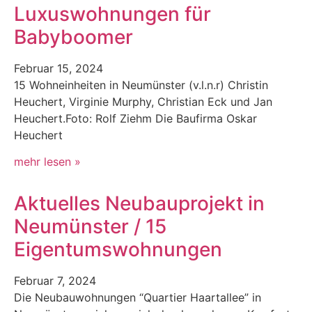
Luxuswohnungen für
Babyboomer
Feb­ru­ar 15, 2024
15 Wohnein­heit­en in Neumün­ster (v.l.n.r) Christin
Heuchert, Vir­ginie Mur­phy, Chris­t­ian Eck und Jan
Heuchert.Foto: Rolf Ziehm Die Bau­fir­ma Oskar
Heuchert
mehr lesen »
Aktuelles Neubauprojekt in
Neumünster / 15
Eigentumswohnungen
Feb­ru­ar 7, 2024
Die Neubau­woh­nun­gen “Quarti­er Haar­tallee” in