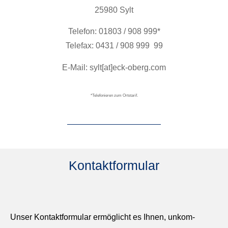
25980 Sylt
Tele­fon: 01803 / 908 999*
Tele­fax: 0431 / 908 999 99
E‑Mail: sylt[at]eck-oberg.com
*Tele­fonieren zum Ort­starif.
Kontaktformular
Unser Kon­tak­t­for­mu­lar ermöglicht es Ihnen, unkom­