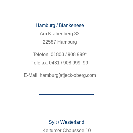
Ham­burg / Blanke­nese
Am Krähen­berg 33
22587 Ham­burg
Tele­fon: 01803 / 908 999*
Tele­fax: 0431 / 908 999 99
E‑Mail: hamburg[at]eck-oberg.com
Sylt / West­er­land
Kei­tumer Chaussee 10