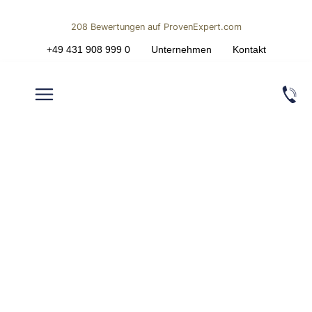
208
Bewertungen auf ProvenExpert.com
+49 431 908 999 0
Unternehmen
Kontakt
ECK & OBERG IMMOBILIEN |
Gruppe
SOZIALES ENGAGEMENT