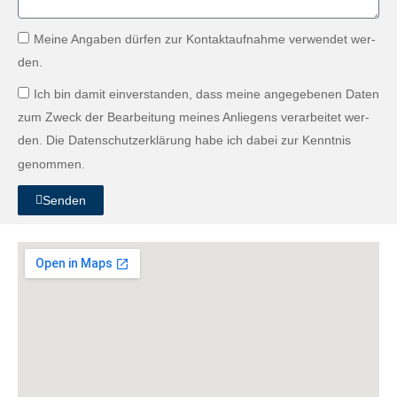
Meine Angaben dür­fen zur Kon­tak­tauf­nahme ver­wen­det wer­
den.
Ich bin damit ein­ver­standen, dass meine angegebe­nen Dat­en
zum Zweck der Bear­beitung meines Anliegens ver­ar­beit­et wer­
den. Die Daten­schutzerk­lärung habe ich dabei zur Ken­nt­nis
genom­men.
Senden