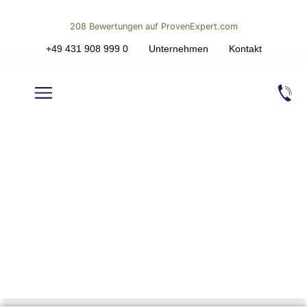
208
Bewertungen auf ProvenExpert.com
+49 431 908 999 0
Unternehmen
Kontakt
ECK & OBERG IMMOBILIEN |
Gruppe
SOZIALES ENGAGEMENT