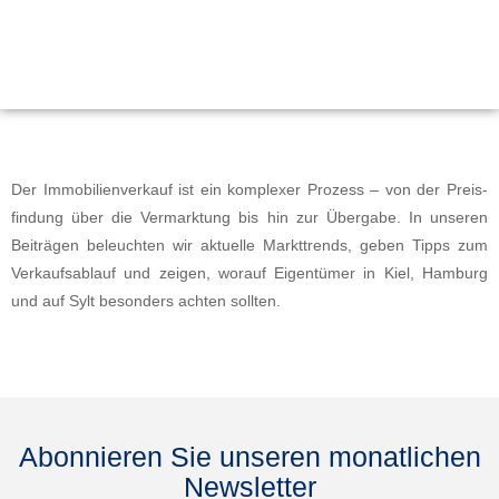
Der Immo­bilien­verkauf ist ein kom­plex­er Prozess – von der Pre­is­
find­ung über die Ver­mark­tung bis hin zur Über­gabe. In unseren
Beiträ­gen beleucht­en wir aktuelle Mark­t­trends, geben Tipps zum
Verkauf­s­ablauf und zeigen, worauf Eigen­tümer in Kiel, Ham­burg
und auf Sylt beson­ders acht­en soll­ten.
Abonnieren Sie unseren monatlichen
Newsletter