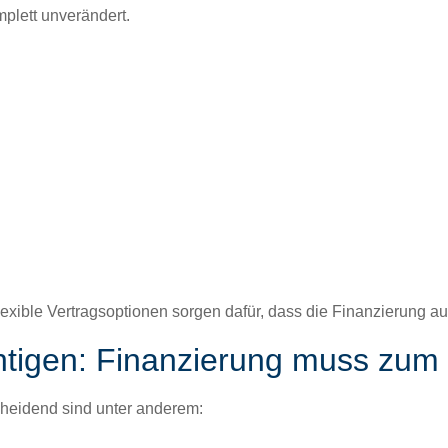
plett unverän­dert.
ex­i­ble Ver­trag­sop­tio­nen sor­gen dafür, dass die Finanzierung au
chtigen: Finanzierung muss zum
chei­dend sind unter anderem: