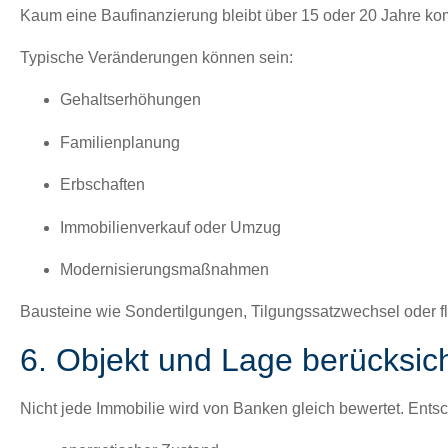
Kaum eine Bau­fi­nanzierung bleibt über 15 oder 20 Jahre kom­
Typ­is­che Verän­derun­gen kön­nen sein:
Gehalt­ser­höhun­gen
Fam­i­lien­pla­nung
Erb­schaften
Immo­bilien­verkauf oder Umzug
Mod­ernisierungs­maß­nah­men
Bausteine wie
Son­der­til­gun­gen
,
Tilgungssatzwech­sel
oder fl
6. Objekt und Lage berücksi
Nicht jede Immo­bilie wird von Banken gle­ich bew­ertet. Ents