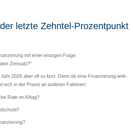
der letzte Zehntel-Prozentpunkt
­nanzierung mit ein­er einzi­gen Frage:
sten Zinssatz?“
m Jahr
2026
aber oft zu kurz. Denn ob eine Finanzierung wirk­
­det sich in der Prax­is an anderen Fak­toren:
he Rate im All­t­ag?
stschuld?
Finanzierung?