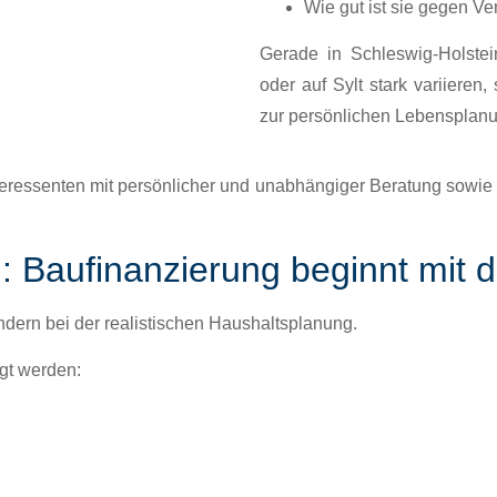
Wie gut ist sie gegen Ve
Ger­ade in
Schleswig-Hol­stei
oder auf
Sylt
stark vari­ieren
zur per­sön­lichen Leben­s­pla­n
ter­essen­ten mit per­sön­lich­er und unab­hängiger Beratung sowie ei
en: Baufinanzierung beginnt mit
n­dern bei der
real­is­tis­chen Haushalt­s­pla­nung
.
gt wer­den: