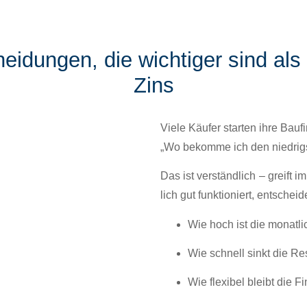
eidungen, die wichtiger sind als 
Zins
Viele Käufer starten ihre Bau­fi
„Wo bekomme ich den niedrig­
Das ist ver­ständlich – greift i
lich gut funk­tion­iert, entschei
Wie hoch ist die monatlic
Wie schnell sinkt die Re
Wie flex­i­bel bleibt die 