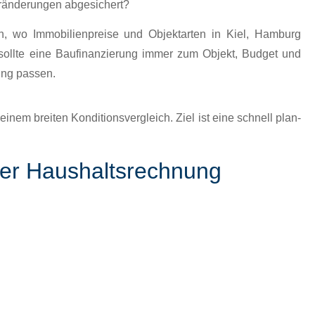
rän­derun­gen abgesichert?
n
, wo Immo­bilien­preise und Objek­tarten in
Kiel
,
Ham­burg
, sollte eine Bau­fi­nanzierung immer zum
Objekt, Bud­get und
ung
passen.
nem bre­it­en Kon­di­tionsver­gle­ich. Ziel ist eine
schnell plan­
 der Haushaltsrechnung