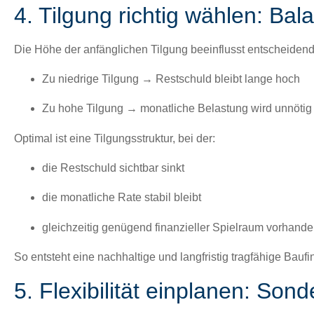
4. Tilgung richtig wählen: Bal
Die Höhe der
anfänglichen Tilgung
bee­in­flusst entschei­den
Zu niedrige Tilgung → Restschuld bleibt lange hoch
Zu hohe Tilgung → monatliche Belas­tung wird unnötig
Opti­mal ist eine Tilgungsstruk­tur, bei der:
die Restschuld sicht­bar sinkt
die monatliche Rate sta­bil bleibt
gle­ichzeit­ig genü­gend finanzieller Spiel­raum vorhan­de
So entste­ht eine
nach­haltige und langfristig tragfähige Bau­f
5. Flexibilität einplanen: Son