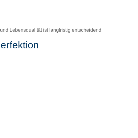
 Leben­squal­ität ist langfristig entschei­dend.
Perfektion