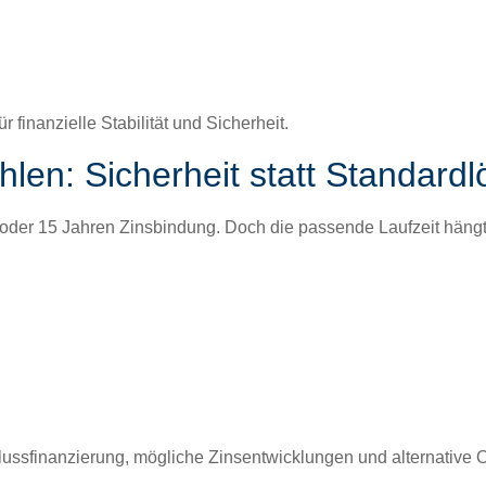
für
finanzielle Sta­bil­ität und Sicher­heit
.
hlen: Sicherheit statt Standard
oder 15 Jahren Zins­bindung
. Doch die passende Laufzeit hängt s
uss­fi­nanzierung
, mögliche Zin­sen­twick­lun­gen und alter­na­tive 