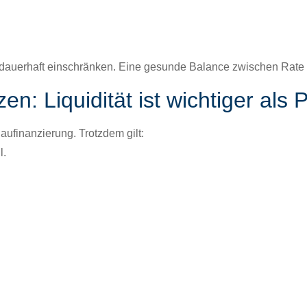
 dauer­haft ein­schränken.
Eine gesunde Bal­ance zwis­chen Rate und
en: Liquidität ist wichtiger als 
au­fi­nanzierung. Trotz­dem gilt:
l.