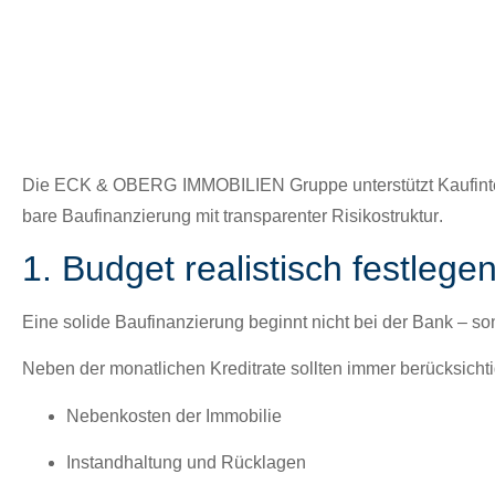
Die
ECK & OBERG IMMOBILIEN Gruppe
unter­stützt Kaufin­
bare Bau­fi­nanzierung mit trans­par­enter Risikostruk­tur
.
1. Budget realistisch festleg
Eine solide Bau­fi­nanzierung begin­nt nicht bei der Bank – so
Neben der monatlichen Kred­i­trate soll­ten immer berück­sichti
Nebenkosten der Immo­bilie
Instand­hal­tung und Rück­la­gen