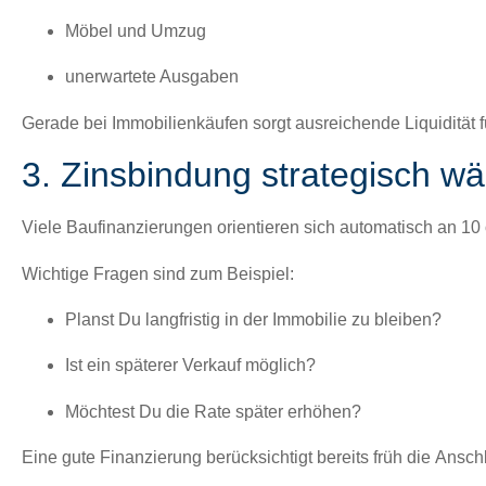
Möbel und Umzug
uner­wartete Aus­gaben
Ger­ade bei Immo­bilienkäufen sorgt aus­re­ichende Liq­uid­ität 
3. Zinsbindung strategisch wä
Viele Bau­fi­nanzierun­gen ori­en­tieren sich automa­tisch an
10 
Wichtige Fra­gen sind zum Beispiel:
Planst Du langfristig in der Immo­bilie zu bleiben?
Ist ein später­er Verkauf möglich?
Möcht­est Du die Rate später erhöhen?
Eine gute Finanzierung berück­sichtigt bere­its früh die
Anschl