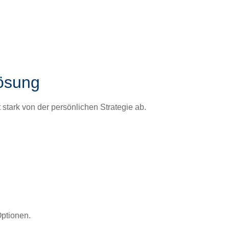
lösung
tark von der per­sön­lichen Strate­gie ab.
Optio­nen.