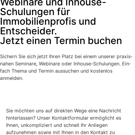
Webinare und Inhouse-
Schulungen für
Immobilienprofis und
Entscheider.
Jetzt einen Termin buchen
Sich­ern Sie sich jet­zt Ihren Platz bei einem unser­er prax­is­
na­hen Sem­i­nare, Webina­re oder Inhouse-Schu­lun­gen. Ein­
fach The­ma und Ter­min aus­suchen und kosten­los
anmelden.
Sie möcht­en uns auf direk­ten Wege eine Nachricht
hin­ter­lassen? Unser Kon­tak­t­for­mu­lar ermöglicht es
Ihnen, unkom­pliziert und schnell Ihr Anliegen
aufzunehmen sowie mit Ihnen in den Kon­takt zu