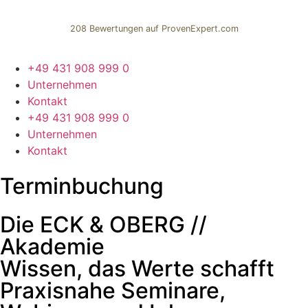
208
Bew­er­tun­gen auf ProvenExpert.com
ECK & OBERG IMMOBILIEN |
+49 431 908 999 0
Unternehmen
Gruppe
Kon­takt
+49 431 908 999 0
Unternehmen
Kon­takt
Terminbuchung
Die ECK & OBERG //
Akademie
Wissen, das Werte schafft
Praxisnahe Seminare,