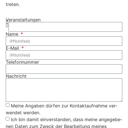
treten.
Ver­anstal­tun­gen
Name
E‑Mail
Tele­fon­num­mer
Nachricht
Meine Angaben dür­fen zur Kon­tak­tauf­nahme ver­
wen­det wer­den.
Ich bin damit ein­ver­standen, dass meine angegebe­
nen Dat­en zum Zweck der Bear­beitung meines