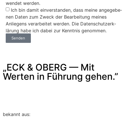
wen­det wer­den.
Ich bin damit ein­ver­standen, dass meine angegebe­
nen Dat­en zum Zweck der Bear­beitung meines
Anliegens ver­ar­beit­et wer­den. Die Daten­schutzerk­
lärung habe ich dabei zur Ken­nt­nis genom­men.
Senden
„ECK & OBERG — Mit
Werten in Führung gehen.”
bekan­nt aus: