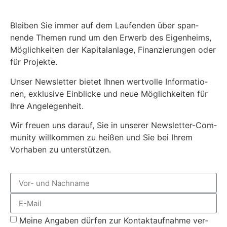
Bleiben Sie immer auf dem Laufend­en über span­
nende The­men rund um den Erwerb des Eigen­heims,
Möglichkeit­en der Kap­i­ta­lan­lage, Finanzierun­gen oder
für Pro­jek­te.
Unser Newslet­ter bietet Ihnen wertvolle Infor­ma­tio­
nen, exk­lu­sive Ein­blicke und neue Möglichkeit­en für
Ihre Angele­gen­heit.
Wir freuen uns darauf, Sie in unser­er Newslet­ter-Com­
mu­ni­ty willkom­men zu heißen und Sie bei Ihrem
Vorhaben zu unter­stützen.
Meine Angaben dür­fen zur Kon­tak­tauf­nahme ver­