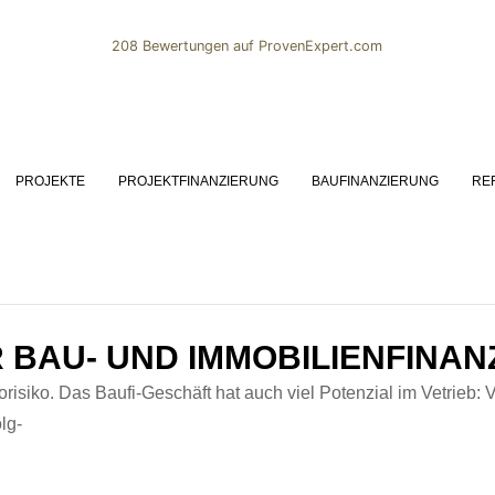
208
Bewertungen auf ProvenExpert.com
ECK & OBERG IMMOBILIEN |
Gruppe
PROJEKTE
PROJEKTFINANZIERUNG
BAUFINANZIERUNG
RE
R BAU- UND IMMOBILIENFINANZ
risiko. Das Bau­fi-Geschäft hat auch viel Poten­zial im Vetrieb: Vie
olg-