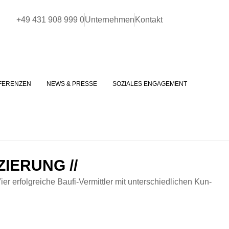
+49 431 908 999 0
Unternehmen
Kontakt
FERENZEN
NEWS & PRESSE
SOZIALES ENGAGEMENT
IERUNG //
r erfol­gre­iche Bau­fi-Ver­mit­tler mit unter­schiedlichen Kun­