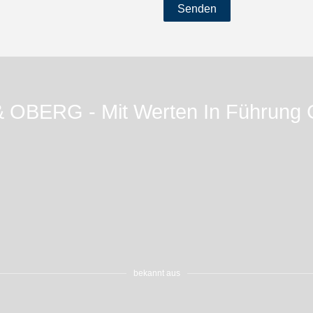
Senden
& OBERG - Mit Werten In Führung 
bekannt aus