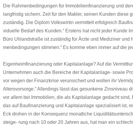
Die Rah­menbe­din­gun­gen für Immo­bilien­fi­nanzierung und de
langfristig sich­ern. Zeit für den Mak­ler, seinen Kun­den dies
zuständig. Die Diplom Volk­swirtin ver­mit­telt erfol­gre­ich Bau­
vidu­elle Bedarf des Kun­den.“ Erstens hat nicht jed­er Kunde Inte
Büro Uhland­straße ist zuständig für Ärzte und Medi­zin­er und 
menbe­din­gun­gen stim­men.“ Es komme eben immer auf die jew­eil
Eigen­heim­fi­nanzierung oder Kap­i­ta­lan­lage? Auf die Ver­mi
Unternehmen auch die Bere­iche der Kap­i­ta­lan­lage- sowie Pro­
vor wegen der Finanzkrise verun­sichert und wollen ihr Ver­mö­g
Altersvor­sorge.“ Allerd­ings lässt das gesunkene Zin­sniveau d
vor allem bei Immo­bilien, die als Kap­i­ta­lan­lage gedacht s
das auf Bau­fi­nanzierung und Kap­i­ta­lan­lage spezial­isiert ist,
Eck dro­hen in der Kon­se­quenz monatliche Liq­uid­ität­sun­ter­
steige- rung nach 10 oder 20 Jahren aus, hat man ein schlecht­e