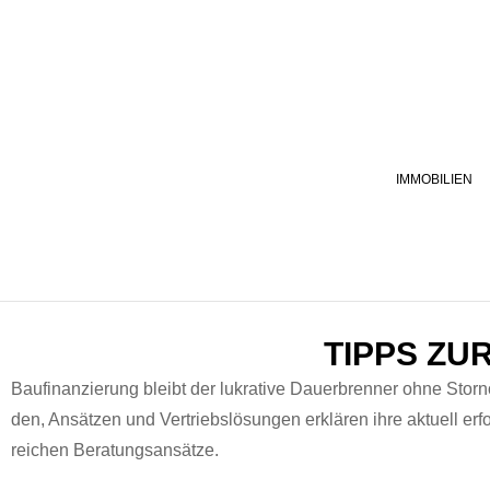
IMMOBILIEN
TIPPS ZU
Bau­fi­nanzierung bleibt der lukra­tive Dauer­bren­ner ohne Storno
den, Ansätzen und Ver­trieb­slö­sun­gen erk­lären ihre aktuell erf
reichen Beratungsan­sätze.