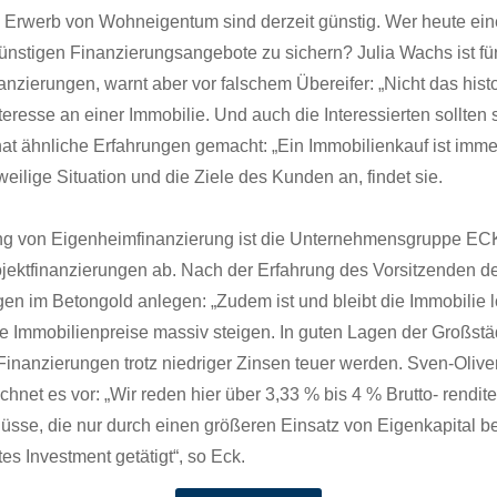
n Erwerb von Wohneigen­tum sind derzeit gün­stig. Wer heute eine
e gün­sti­gen Finanzierungsange­bote zu sich­ern? Julia Wachs ist
fi­nanzierun­gen, warnt aber vor falschem Übereifer: „Nicht das his­
r­esse an ein­er Immo­bilie. Und auch die Inter­essierten soll­ten s
hat ähn­liche Erfahrun­gen gemacht: „Ein Immo­bilienkauf ist imme
ige Sit­u­a­tion und die Ziele des Kun­den an, find­et sie.
t­tlung von Eigen­heim­fi­nanzierung ist die Unternehmensgruppe EC
jek­t­fi­nanzierun­gen ab. Nach der Erfahrung des Vor­sitzen­den d
en im Beton­gold anle­gen: „Zudem ist und bleibt die Immo­bilie l
ie Immo­bilien­preise mas­siv steigen. In guten Lagen der Großst
ind, Finanzierun­gen trotz niedriger Zin­sen teuer wer­den. Sven
 rech­net es vor: „Wir reden hier über 3,33 % bis 4 % Brut­to- ren­di
schüsse, die nur durch einen größeren Ein­satz von Eigenkap­i­tal b
s Invest­ment getätigt“, so Eck.