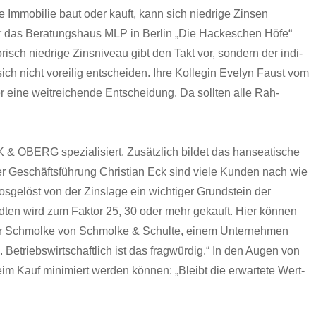
 Immo­bilie baut oder kauft, kann sich niedrige Zin­sen
 für das Beratung­shaus MLP in Berlin „Die Hack­eschen Höfe“
torisch niedrige Zin­sniveau gibt den Takt vor, son­dern der indi­
ich nicht vor­eilig entschei­den. Ihre Kol­le­gin Eve­lyn Faust vom
r eine weitre­ichende Entschei­dung. Da soll­ten alle Rah­
K & OBERG spezial­isiert. Zusät­zlich bildet das hanseatis­che
er Geschäfts­führung Chris­t­ian Eck sind viele Kun­den nach wie
os­gelöst von der Zinslage ein wichtiger Grund­stein der
ädten wird zum Fak­tor 25, 30 oder mehr gekauft. Hier kön­nen
-Oliv­er Schmolke von Schmolke & Schulte, einem Unternehmen
te. Betrieb­swirtschaftlich ist das frag­würdig.“ In den Augen von
eim Kauf min­imiert wer­den kön­nen: „Bleibt die erwartete Wert­